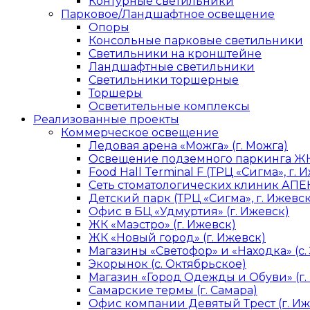
Контурные светильники
Парковое/Ландшафтное освещение
Опоры
Консольные парковые светильники
Светильники на кронштейне
Ландшафтные светильники
Светильники торшерные
Торшеры
Осветительные комплексы
Реализованные проекты
Коммерческое освещение
Ледовая арена «Можга» (г. Можга)
Освещение подземного паркинга ЖК 
Food Hall Terminal F (ТРЦ «Сигма», г. 
Сеть стоматологических клиник АПЕК
Детский парк (ТРЦ «Сигма», г. Ижевск
Офис в БЦ «Удмуртия» (г. Ижевск)
ЖК «Маэстро» (г. Ижевск)
ЖК «Новый город» (г. Ижевск)
Магазины «Светофор» и «Находка» (с.
Экорынок (с. Октябрьское)
Магазин «Город Одежды и Обуви» (г.
Самарские термы (г. Самара)
Офис компании Девятый Трест (г. Иж