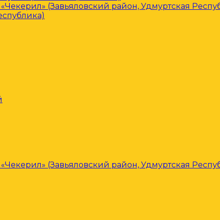
«Чекерил» (Завьяловский район, Удмуртская Респу
еспублика)
й
«Чекерил» (Завьяловский район, Удмуртская Респу