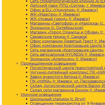
Сеть стоматологических клиник АПЕК
Детский парк (ТРЦ «Сигма», г. Ижевск
Офис в БЦ «Удмуртия» (г. Ижевск)
ЖК «Маэстро» (г. Ижевск)
ЖК «Новый город» (г. Ижевск)
Магазины «Светофор» и «Находка» (с.
Экорынок (с. Октябрьское)
Магазин «Город Одежды и Обуви» (г.
Самарские термы (г. Самара)
Офис компании Девятый Трест (г. Иж
Офис компании Корпорация Центр (г
Сеть магазинов «Корпорация Центр»
Сеть автосалонов HYUNDAI (г. Ижевск
Экорынок «Апельсин» (г. Ижевск)
Промышленное освещение
Логистический центр транспортной к
Чугунно-литейный комплекс ПК «НИКА
Завод ячеистого бетона (г. Ижевск)
ПК «НИКА» (г. Ижевск, ул. Лесозаводс
Склад, логистический центр Баско, 
Склад сети магазинов Бином (г. Ижев
Уличное освещение
Школьный стадион (с. Ягул)
Освещение перекрестка ул. 9 Января 