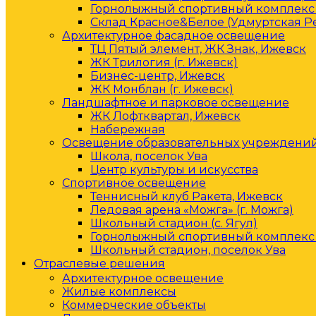
Горнолыжный спортивный комплекс 
Склад Красное&Белое (Удмуртская Р
Архитектурное фасадное освещение
ТЦ Пятый элемент, ЖК Знак, Ижевск
ЖК Трилогия (г. Ижевск)
Бизнес-центр, Ижевск
ЖК Монблан (г. Ижевск)
Ландшафтное и парковое освещение
ЖК Лофтквартал, Ижевск
Набережная
Освещение образовательных учреждени
Школа, поселок Ува
Центр культуры и искусства
Спортивное освещение
Теннисный клуб Ракета, Ижевск
Ледовая арена «Можга» (г. Можга)
Школьный стадион (с. Ягул)
Горнолыжный спортивный комплекс 
Школьный стадион, поселок Ува
Отраслевые решения
Архитектурное освещение
Жилые комплексы
Коммерческие объекты